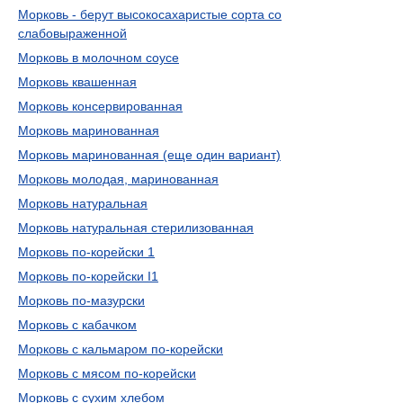
Морковь - берут высокосахаристые сорта со
слабовыраженной
Морковь в молочном соусе
Морковь квашенная
Морковь консервированная
Морковь маринованная
Морковь маринованная (еще один вариант)
Морковь молодая, маринованная
Морковь натуральная
Морковь натуральная стерилизованная
Морковь по-корейски 1
Морковь по-корейски I1
Морковь по-мазурски
Морковь с кабачком
Морковь с кальмаром по-корейски
Морковь с мясом по-корейски
Морковь с сухим хлебом